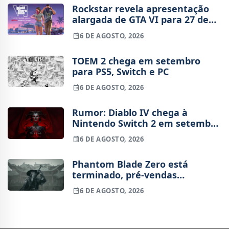
Rockstar revela apresentação
alargada de GTA VI para 27 de
agosto
6 DE AGOSTO, 2026
TOEM 2 chega em setembro
para PS5, Switch e PC
6 DE AGOSTO, 2026
Rumor: Diablo IV chega à
Nintendo Switch 2 em setembro
e vai custar o preço de um jogo
6 DE AGOSTO, 2026
novo
Phantom Blade Zero está
terminado, pré-vendas
começam na próxima semana
6 DE AGOSTO, 2026