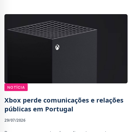
consecutivo em que as receitas da Xbox
NOTÍCIA
Xbox perde comunicações e relações
públicas em Portugal
29/07/2026