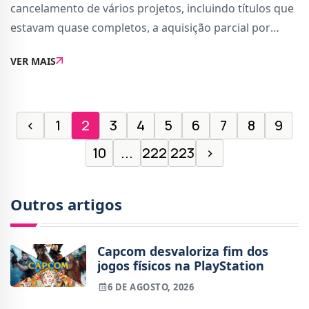
cancelamento de vários projetos, incluindo títulos que
estavam quase completos, a aquisição parcial por
parte da Tencent e decisões estranhas como o fecho e
VER MAIS
posterior reabertura do estúdio Ubisoft
‹
1
2
3
4
5
6
7
8
9
10
...
222
223
›
Outros artigos
Capcom desvaloriza fim dos
jogos físicos na PlayStation
6 DE AGOSTO, 2026