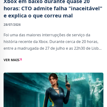
Xbox em baixo durante quase 20
horas: CTO admite falha "inaceitável"
e explica o que correu mal
28/07/2026
Foi uma das maiores interrupções de serviço da
história recente da Xbox. Durante cerca de 20 horas,
entre a madrugada de 27 de julho e as 22h30 de Lisboa
do dia seguinte, milhares de jogadores ficaram sem
VER MAIS
acesso aos serviços da plataforma: não