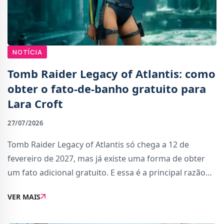
NOTÍCIA
Tomb Raider Legacy of Atlantis: como
obter o fato-de-banho gratuito para
Lara Croft
27/07/2026
Tomb Raider Legacy of Atlantis só chega a 12 de
fevereiro de 2027, mas já existe uma forma de obter
um fato adicional gratuito. E essa é a principal razão
para ires ao site da Amazon Games agora mesmo. A
VER MAIS
Crystal Dynamics e a Amazon Game Studios e