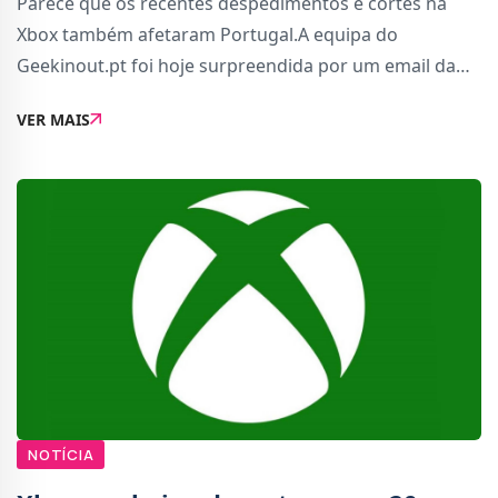
Parece que os recentes despedimentos e cortes na
Xbox também afetaram Portugal.A equipa do
Geekinout.pt foi hoje surpreendida por um email da
empresa de relações públicas e comunicações
VER MAIS
contratada pela Xbox para operar em seu nome no
mercado po
NOTÍCIA