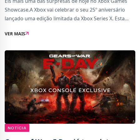
Eis mais uma das surpresas de hoje no Xbox Games
Showcase.A Xbox vai celebrar o seu 25º aniversário
lançado uma edição limitada da Xbox Series X. Esta
edição, que vai chegar em novembro de 2026,
VER MAIS
recupera a carcaça translucida em verde, uma ca
NOTÍCIA