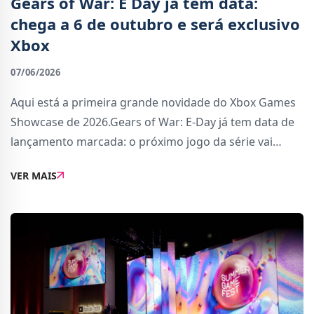
Gears of War: E Day já tem data:
chega a 6 de outubro e será exclusivo
Xbox
07/06/2026
Aqui está a primeira grande novidade do Xbox Games
Showcase de 2026.Gears of War: E-Day já tem data de
lançamento marcada: o próximo jogo da série vai
chegar a 6 de outubro. Mas esta não foi a única
VER MAIS
novidade escaldante revelada.A Microsoft tam