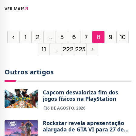
Evil Code Veronica de 2000, lançado na Dreamcast.Não
VER MAIS
foram reveladas muitas informações, além d
‹
1
2
...
5
6
7
8
9
10
11
...
222
223
›
Outros artigos
Capcom desvaloriza fim dos
jogos físicos na PlayStation
6 DE AGOSTO, 2026
Rockstar revela apresentação
alargada de GTA VI para 27 de
agosto