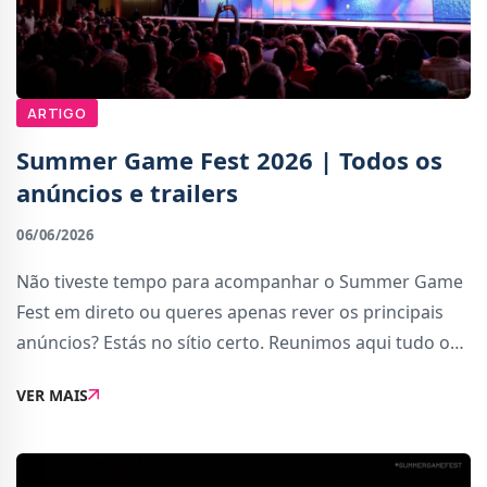
ARTIGO
Summer Game Fest 2026 | Todos os
anúncios e trailers
06/06/2026
Não tiveste tempo para acompanhar o Summer Game
Fest em direto ou queres apenas rever os principais
anúncios? Estás no sítio certo. Reunimos aqui tudo o
que realmente importa e os grandes destaques da
VER MAIS
edição de 2026.Resident Evil VeronicaA Capc