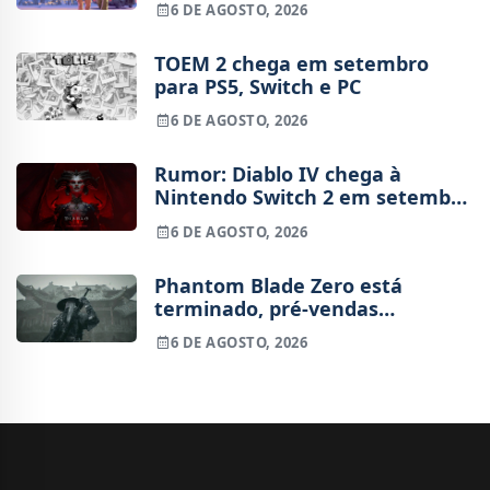
6 DE AGOSTO, 2026
TOEM 2 chega em setembro
para PS5, Switch e PC
6 DE AGOSTO, 2026
Rumor: Diablo IV chega à
Nintendo Switch 2 em setembro
e vai custar o preço de um jogo
6 DE AGOSTO, 2026
novo
Phantom Blade Zero está
terminado, pré-vendas
começam na próxima semana
6 DE AGOSTO, 2026