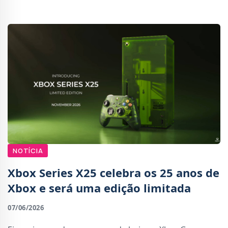
chegará em 2027, com versões confirmadas
NOTÍCIA
Xbox Series X25 celebra os 25 anos de
Xbox e será uma edição limitada
07/06/2026